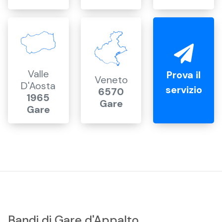
Valle
Prova il
Veneto
D'Aosta
servizio
6570
1965
Gare
Gare
Bandi di Gare d'Appalto