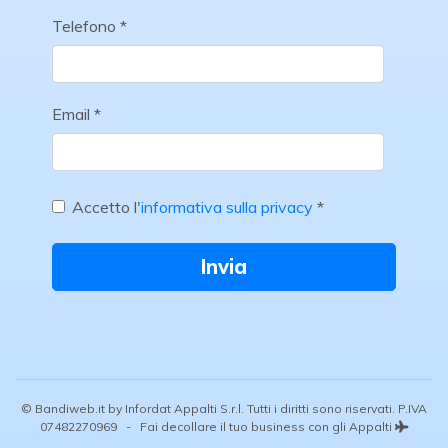
Telefono *
Email *
Accetto l'
informativa sulla privacy
*
Invia
© Bandiweb.it by Infordat Appalti S.r.l. Tutti i diritti sono riservati. P.IVA
07482270969 - Fai decollare il tuo business con gli Appalti