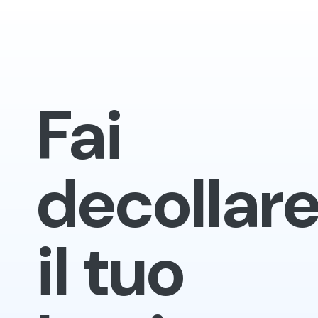
Fai
decollar
il tuo