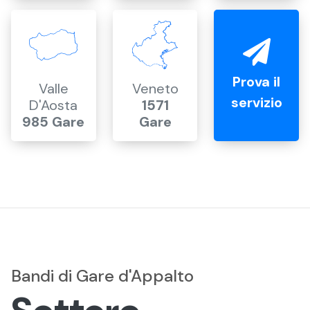
Prova il
Valle
Veneto
servizio
D'Aosta
1571
985 Gare
Gare
Bandi di Gare d'Appalto