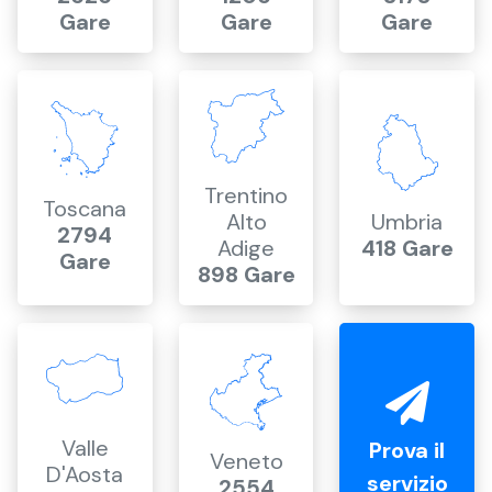
Gare
Gare
Gare
Trentino
Toscana
Alto
Umbria
2794
Adige
418 Gare
Gare
898 Gare
Valle
Prova il
Veneto
D'Aosta
servizio
2554