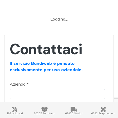
Interventi di efficientamento
energetico su immobili erp
comunali
Descrizione:
Manifestazione di interesse per
selezione di società esco certificate
per interventi di miglioramento
dell'efficienza energetica sugli immobili
residenziali comunali di nardodipace
(vv) con incentivi pnrr m7
investimento 17 repower
Regione:
CALABRIA
19814 Lavori
30255 Fornitura
68970 Servizi
6692 Progettazioni