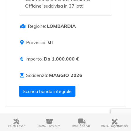
Officine"suddivisa in 37 lotti
Regione:
LOMBARDIA
Provincia:
MI
Importo:
Da 1.000.000 €
Scadenza:
MAGGIO 2026
Scarica bando integrale
19856 Lavori
30252 Fornitura
69035 Servizi
6694 Progettazioni