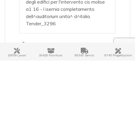
degli edifici per l'intervento cis molise
a1 16 - l isernia completamento
dell^auditorium unita^ d^italia.
Tender_3296
Regione:
MOLISE
19954 Lavori
30428 Fornitura
69343 Servizi
6745 Progettazioni
Provincia:
IS
Importo:
Da 1.000.000 €
Scadenza:
LUGLIO 2026
Scarica bando integrale