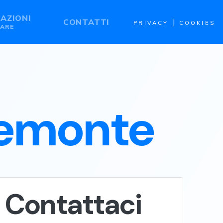
AZIONI
CONTATTI
|
PRIVACY
COOKIES
GARE
iemonte
Contattaci