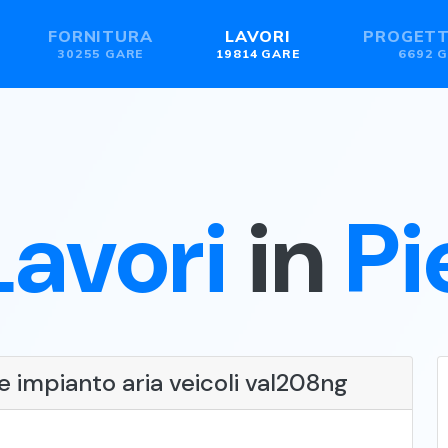
FORNITURA
LAVORI
PROGETT
30255 GARE
19814 GARE
6692 
Lavori
in
P
 impianto aria veicoli val208ng