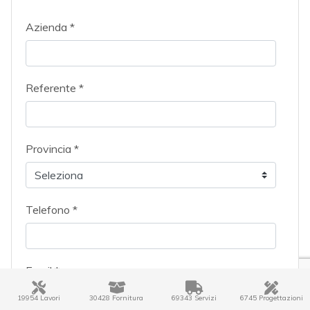
Azienda *
Referente *
Provincia *
Telefono *
Email *
19954 Lavori
30428 Fornitura
69343 Servizi
6745 Progettazioni